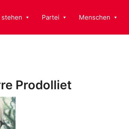
 stehen
Partei
Menschen
re Prodolliet