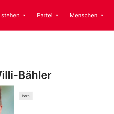
 stehen
Partei
Menschen
lli-Bähler
Bern