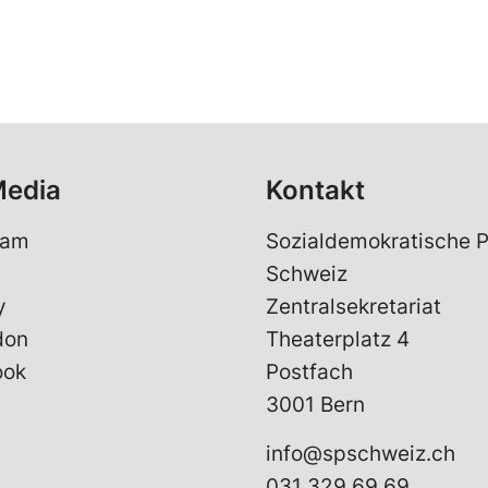
Media
Kontakt
ram
Sozialdemokratische P
Schweiz
y
Zentralsekretariat
don
Theaterplatz 4
ook
Postfach
3001 Bern
info@spschweiz.ch
031 329 69 69