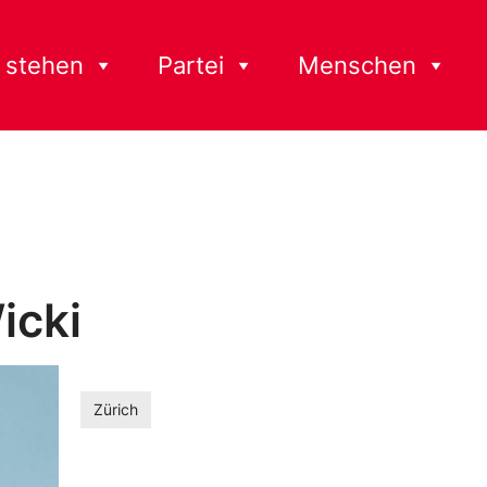
 stehen
Partei
Menschen
icki
Zürich