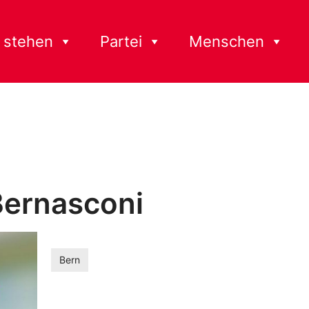
 stehen
Partei
Menschen
Bernasconi
Bern