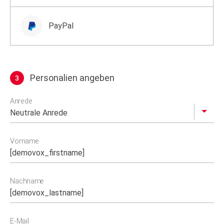
PayPal
Personalien angeben
3
Profil
Anrede
Vorname
Nachname
E-Mail