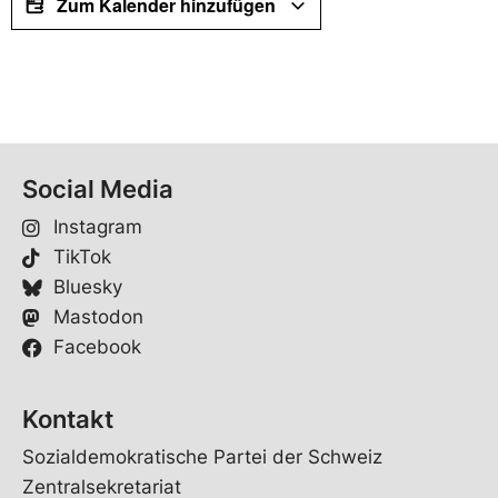
Zum Kalender hinzufügen
z
e
r
k
l
ä
r
u
Social Media
n
g
Instagram
TikTok
Bluesky
Mastodon
Facebook
Kontakt
Sozialdemokratische Partei der Schweiz
Zentralsekretariat