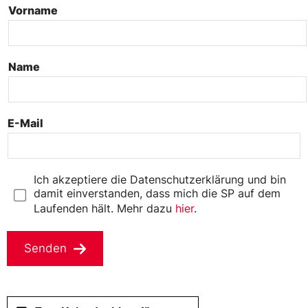
Vorname
*
Name
*
E-Mail
*
D
Ich akzeptiere die Datenschutzerklärung und bin
a
damit einverstanden, dass mich die SP auf dem
t
Laufenden hält. Mehr dazu
hier
.
e
n
s
Senden
c
h
u
t