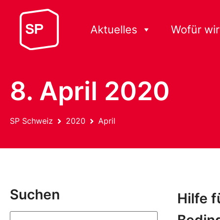
Aktuelles
Wofür wir
8. April 2020
SP Schweiz
2020
April
Suchen
Hilfe 