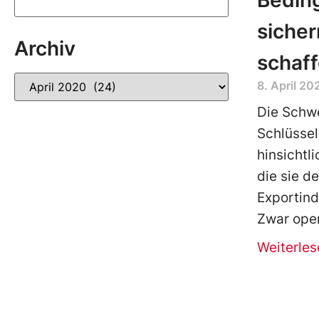
Bedin
sicher
Archiv
schaff
8. April 20
Die Schwe
Schlüssel
hinsichtl
die sie de
Exportind
Zwar oper
Weiterles