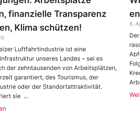
gungen: Arbeitsplätze
Wi
n, finanzielle Transparenz
en
8. A
en, Klima schützen!
Der
20
ras
izer Luftfahrtindustrie ist eine
Abf
infrastruktur unseres Landes – sei es
Fol
ich der zehntausenden von Arbeitsplätzen,
Kre
rzeit garantiert, des Tourismus, der
Arb
ustrie oder der Standortattraktivität.
Wei
iert sie
en