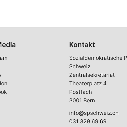
Media
Kontakt
ram
Sozialdemokratische P
Schweiz
y
Zentralsekretariat
don
Theaterplatz 4
ook
Postfach
3001 Bern
info@spschweiz.ch
031 329 69 69