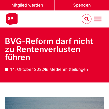
Mitglied werden
Spenden
BVG-Reform darf nicht
zu Rentenverlusten
führen
14. Oktober 2022
Medienmitteilungen