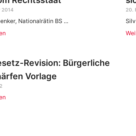
om Rechtsstaat
si
r 2014
20. 
henker, Nationalrätin BS
Sil
en
Wei
setz-Revision: Bürgerliche
ärfen Vorlage
2
en