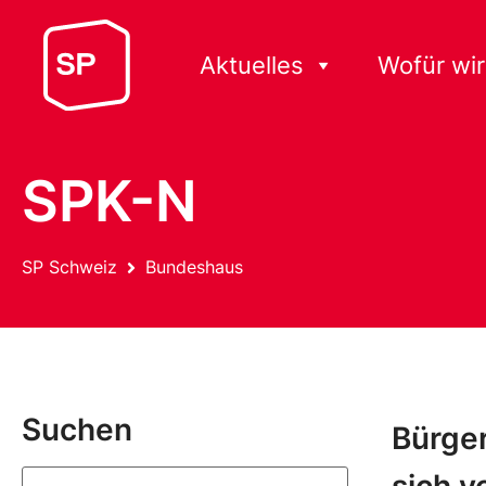
Aktuelles
Wofür wir
SPK-N
SP Schweiz
Bundeshaus
Suchen
Bürger