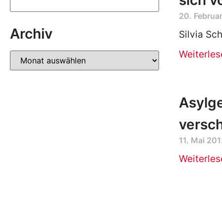
sich v
20. Februa
Archiv
Silvia Sc
Weiterles
Asylge
versch
11. Mai 201
Weiterles