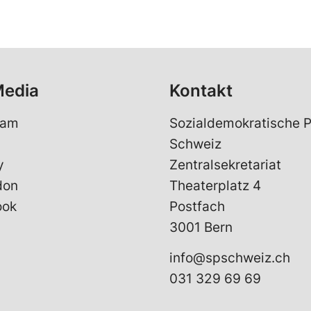
Media
Kontakt
ram
Sozialdemokratische P
Schweiz
y
Zentralsekretariat
don
Theaterplatz 4
ook
Postfach
3001 Bern
info@spschweiz.ch
031 329 69 69