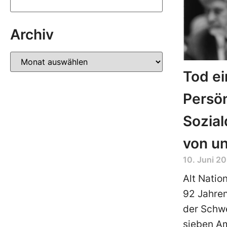
Archiv
Tod e
Persön
Sozial
von u
10. Juni 2
Alt Nation
92 Jahren
der Schwe
sieben Am