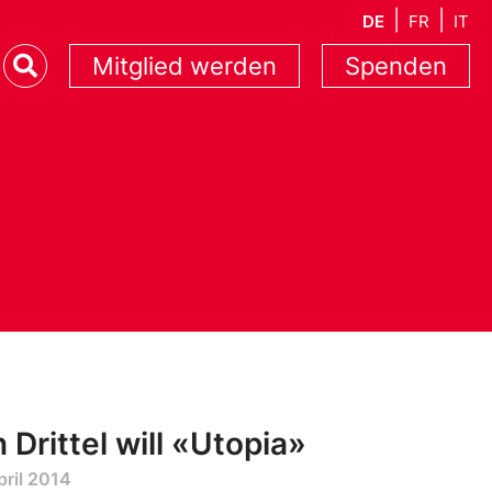
DE
FR
IT
Mitglied werden
Spenden
n Drittel will «Utopia»
pril 2014