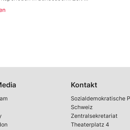
en
Media
Kontakt
ram
Sozialdemokratische P
Schweiz
y
Zentralsekretariat
don
Theaterplatz 4