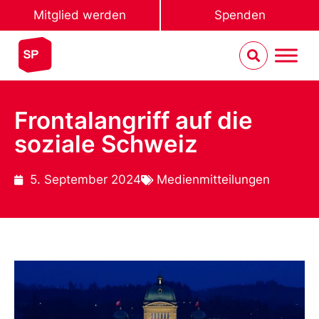
Mitglied werden
Spenden
Frontalangriff auf die
soziale Schweiz
5. September 2024
Medienmitteilungen