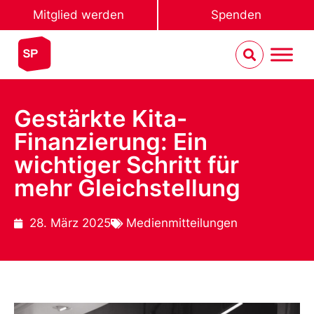
Mitglied werden
Spenden
Gestärkte Kita-
Finanzierung: Ein
wichtiger Schritt für
mehr Gleichstellung
28. März 2025
Medienmitteilungen