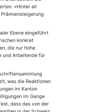
rten. «Hinter all
r Prämiensteigerung
aler Ebene eingeführt
Menschen konkret
en, die nur hohe
 und Arbeitende für
rschriftensammlung
zit, was die Reaktionen
gungen im Kanton
billigungen im Gange
fest, dass das von der
Familien in der Schweiz