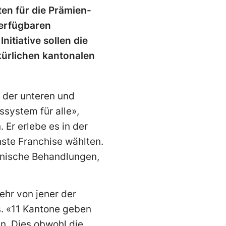
ten für die Prämien-
verfügbaren
itiative sollen die
lkürlichen kantonalen
t der unteren und
system für alle»,
 Er erlebe es in der
ste Franchise wählten.
inische Behandlungen,
hr von jener der
s. «11 Kantone geben
en. Dies obwohl die