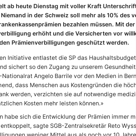
t ab heute Dienstag mit voller Kraft Unterschrif
e. Niemand in der Schweiz soll mehr als 10% des 
ankenkassenprämien bezahlen müssen. Mit der In
verbilligung erhöht und die Versicherten vor wil
en Prämienverbilligungen geschützt werden.
ten Initiative entlastet die SP das Haushaltsbudge
nd sichert so den Zugang zu unserem Gesundheits
Nationalrat Angelo Barrile vor den Medien in Bern.
end, dass Menschen aus Kostengründen die höch
ank werden, verzichten sie auf notwendige mediz
sätzlichen Kosten mehr leisten können.»
n habe sich die Entwicklung der Prämien immer me
 entkoppelt, sagte SGB-Zentralsekretär Reto Wys
lligungen weniger Mittel aus als noch vor 10 Jahr