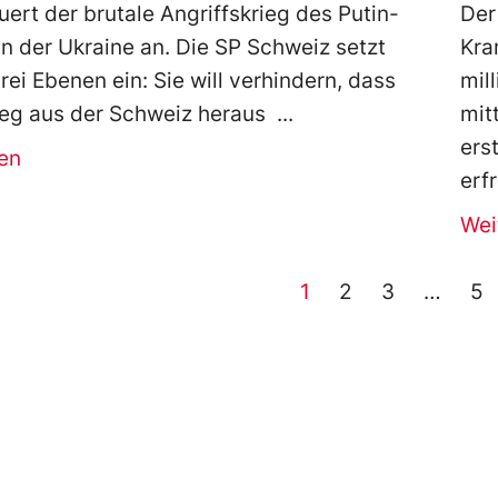
uert der brutale Angriffskrieg des Putin-
Der
n der Ukraine an. Die SP Schweiz setzt
Kra
rei Ebenen ein: Sie will verhindern, dass
mil
ieg aus der Schweiz heraus
mit
ers
en
erf
Wei
1
2
3
…
5