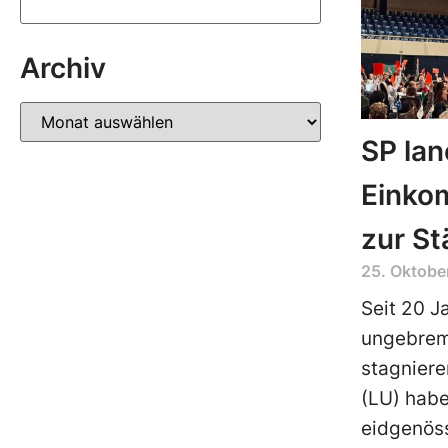
Archiv
SP lanc
Einko
zur St
25. Oktobe
Seit 20 J
ungebrem
stagniere
(LU) habe
eidgenöss