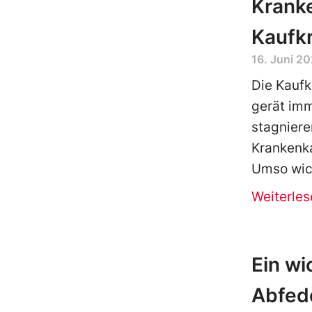
Krank
Kaufkr
16. Juni 2
Die Kaufk
gerät imm
stagniere
Krankenk
Umso wich
Weiterles
Ein wi
Abfed