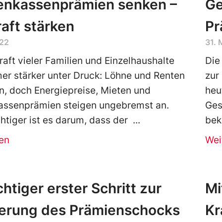
enkassenprämien senken –
Ge
aft stärken
Pr
022
31. 
raft vieler Familien und Einzelhaushalte
Die
er stärker unter Druck: Löhne und Renten
zur
n, doch Energiepreise, Mieten und
heu
assenprämien steigen ungebremst an.
Ges
tiger ist es darum, dass der
bek
en
Wei
chtiger erster Schritt zur
Mi
erung des Prämienschocks
Kr