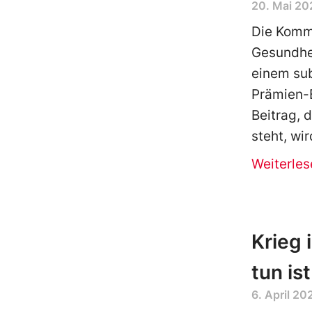
20. Mai 20
Die Kommi
Gesundhei
einem sub
Prämien-E
Beitrag, 
steht, wi
Weiterles
Krieg 
tun ist
6. April 20