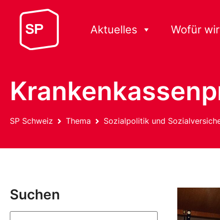
Aktuelles
Wofür wir
Krankenkassenp
SP Schweiz
Thema
Sozialpolitik und Sozialversic
Suchen