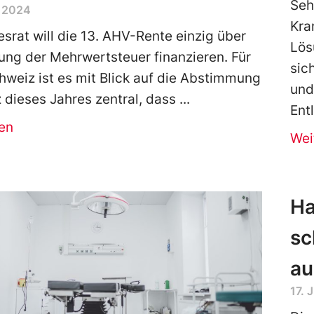
Seh
 2024
Kra
srat will die 13. AHV-Rente einzig über
Lös
ung der Mehrwertsteuer finanzieren. Für
sic
hweiz ist es mit Blick auf die Abstimmung
und
dieses Jahres zentral, dass
Ent
en
Wei
Ha
sc
au
17. 