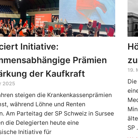
iert Initiative:
Hö
mmensabhängige Prämien
zu
19.
ärkung der Kaufkraft
Die
r 2025
ein
ahren steigen die Krankenkassenprämien
Med
st, während Löhne und Renten
Min
n. Am Parteitag der SP Schweiz in Sursee
ält
n die Delegierten heute eine
SP
ische Initiative für