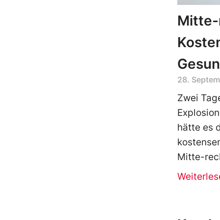
Mitte-
Koste
Gesun
28. Septem
Zwei Tag
Explosio
hätte es 
kostense
Mitte-rec
Weiterles