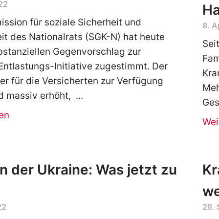
22
Ha
ssion für soziale Sicherheit und
8. A
t des Nationalrats (SGK-N) hat heute
Sei
stanziellen Gegenvorschlag zur
Fam
ntlastungs-Initiative zugestimmt. Der
Kra
der für die Versicherten zur Verfügung
Meh
rd massiv erhöht,
Ges
en
Wei
in der Ukraine: Was jetzt zu
Kr
we
22
28.