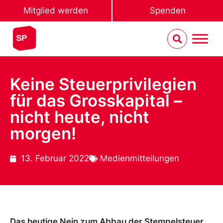
Mitglied werden
Spenden
Keine Steuerprivilegien
für das Grosskapital –
nicht heute, nicht
morgen!
13. Februar 2022
Medienmitteilungen
Das heutige Nein zum Abbau der Stempelsteuer