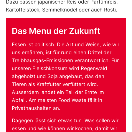
Dazu passen japanischer Reis oder Parfümreis,
Kartoffelstock, Semmelknödel oder auch Rösti.
Das Menu der Zukunft
Essen ist politisch. Die Art und Weise, wie wir
uns ernähren, ist für rund einen Drittel der
Treibhausgas-Emissionen verantwortlich. Für
unseren Fleischkonsum wird Regenwald
abgeholzt und Soja angebaut, das den
Tieren als Kraftfutter verfüttert wird.
Ausserdem landet ein Teil der Ernte im
Abfall. Am meisten Food Waste fällt in
Privathaushalten an.
Dagegen lässt sich etwas tun. Was sollen wir
essen und wie können wir kochen, damit wir