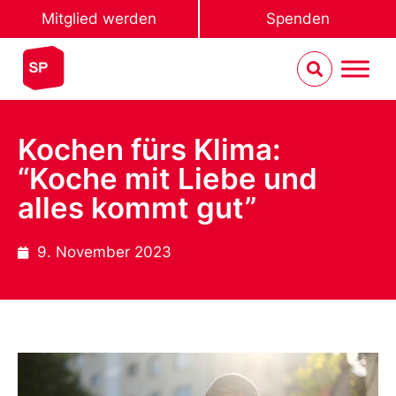
Mitglied werden
Spenden
Kochen fürs Klima:
“Koche mit Liebe und
alles kommt gut”
9. November 2023