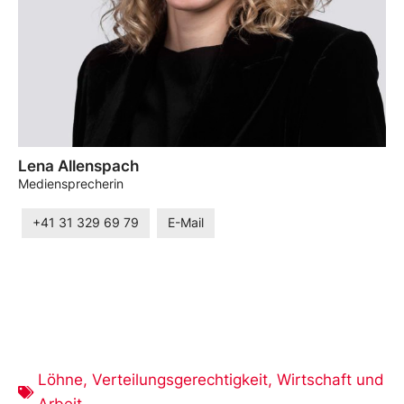
Lena Allenspach
Mediensprecherin
+41 31 329 69 79
E-Mail
Löhne
,
Verteilungsgerechtigkeit
,
Wirtschaft und
Arbeit