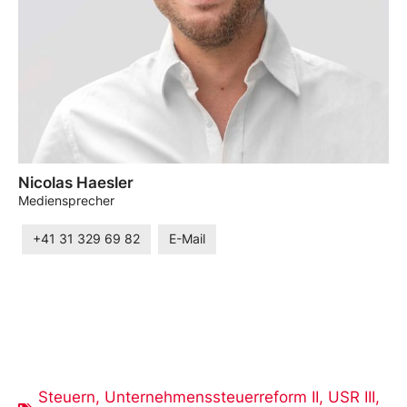
Nicolas Haesler
Mediensprecher
+41 31 329 69 82
E-Mail
Steuern
,
Unternehmenssteuerreform II
,
USR III
,