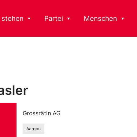
 stehen
Partei
Menschen
asler
Grossrätin AG
Aargau