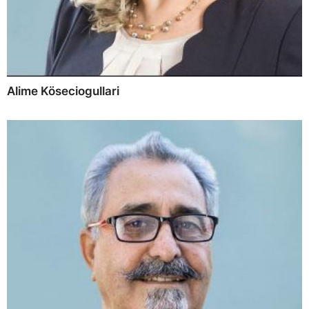
Alime Köseciogullari