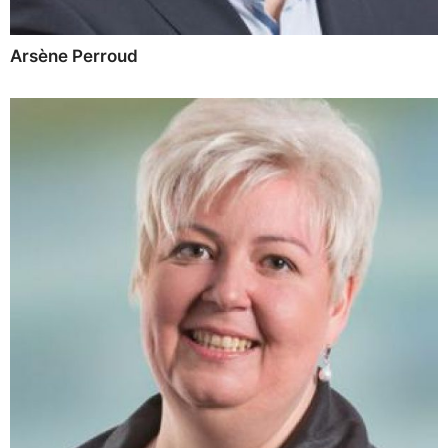
Arsène Perroud