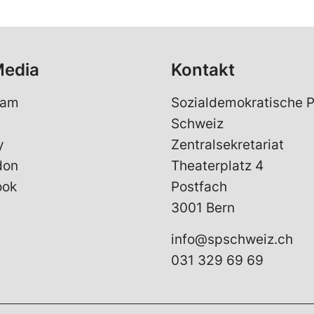
Media
Kontakt
ram
Sozialdemokratische P
Schweiz
y
Zentralsekretariat
don
Theaterplatz 4
ook
Postfach
3001 Bern
info@spschweiz.ch
031 329 69 69