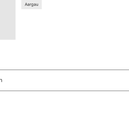
Aargau
h