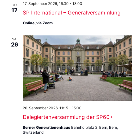
17. September 2026, 16:30
-
18:00
DO.
17
SP International – Generalversammlung
Online, via Zoom
SA.
26
26. September 2026, 11:15
-
15:00
Delegiertenversammlung der SP60+
Berner Generationenhaus
Bahnhofplatz 2, Bern, Bern,
Switzerland