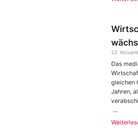
Wirtsc
wächst
22. Novem
Das media
Wirtschaf
gleichen 
Jahren, a
verabschi
Weiterles