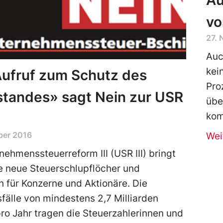
Au
vo
27.
Auc
kei
Aufruf zum Schutz des
Pro
standes» sagt Nein zur USR
übe
kom
ber 2016
Wei
nehmenssteuerreform III (USR III) bringt
e neue Steuerschlupflöcher und
en für Konzerne und Aktionäre. Die
fälle von mindestens 2,7 Milliarden
ro Jahr tragen die Steuerzahlerinnen und