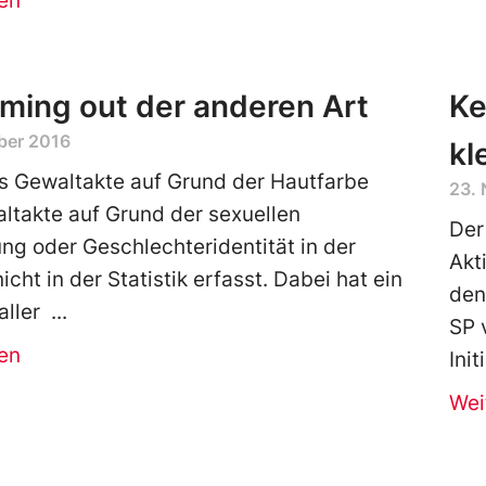
en
ming out der anderen Art
Ke
ber 2016
kl
s Gewaltakte auf Grund der Hautfarbe
23.
ltakte auf Grund der sexuellen
Der
ung oder Geschlechteridentität in der
Akt
cht in der Statistik erfasst. Dabei hat ein
den
 aller
SP 
en
Ini
Wei