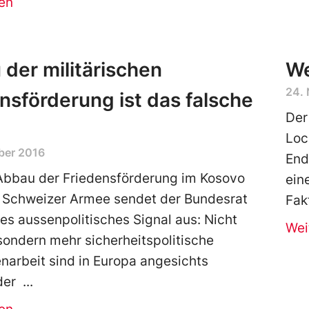
en
der militärischen
We
24.
nsförderung ist das falsche
Der
Loc
ber 2016
End
Abbau der Friedensförderung im Kosovo
ein
 Schweizer Armee sendet der Bundesrat
Fak
hes aussenpolitisches Signal aus: Nicht
Wei
sondern mehr sicherheitspolitische
arbeit sind in Europa angesichts
der