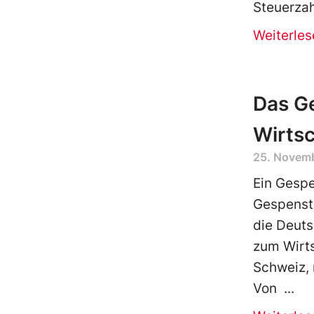
Steuerzah
Weiterles
Das G
Wirts
25. Novem
Ein Gespe
Gespenst 
die Deut
zum Wirt
Schweiz, 
Von