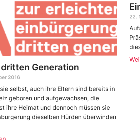
Ei
22.
Auf
Prä
die
Wei
 dritten Generation
ber 2016
sie selbst, auch ihre Eltern sind bereits in
eiz geboren und aufgewachsen, die
st ihre Heimat und dennoch müssen sie
inbürgerung dieselben Hürden überwinden
en