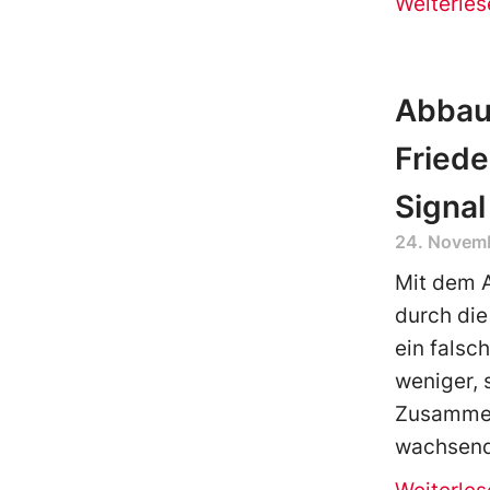
Weiterles
Abbau 
Friede
Signal
24. Novem
Mit dem 
durch die
ein falsc
weniger, 
Zusammen
wachsen