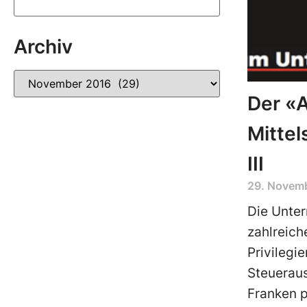
Archiv
Der «
Mittel
III
29. Novem
Die Unter
zahlreich
Privilegi
Steueraus
Franken p