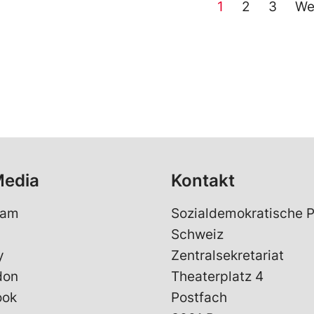
1
2
3
We
Media
Kontakt
ram
Sozialdemokratische P
Schweiz
y
Zentralsekretariat
don
Theaterplatz 4
ook
Postfach