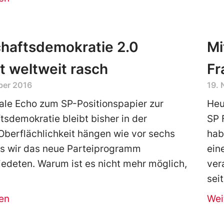
haftsdemokratie 2.0
Mi
 weltweit rasch
Fr
ber 2016
19.
le Echo zum SP-Positionspapier zur
Heu
tsdemokratie bleibt bisher in der
SP 
Oberflächlichkeit hängen wie vor sechs
hab
ls wir das neue Parteiprogramm
ein
edeten. Warum ist es nicht mehr möglich,
ver
seit
en
Wei