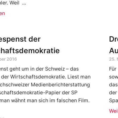
ler. Weil
en
espenst der
Dr
chaftsdemokratie
Au
ber 2016
25.
nst geht um in der Schweiz – das
Für
der Wirtschaftsdemokratie. Liest man
sow
schschweizer Medienberichterstattung
das
schaftsdemokratie-Papier der SP
der
man wähnt man sich im falschen Film.
Spa
Wei