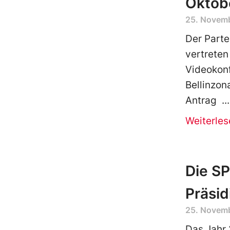
Oktob
25. Novem
Der Parte
vertreten
Videokon
Bellinzon
Antrag
Weiterles
Die SP
Präsi
25. Novem
Das Jahr 2