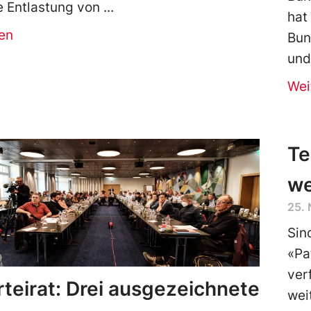
le Entlastung von
hat
en
Bun
un
Wei
Te
we
25.
Sin
«Pa
ver
teirat: Drei ausgezeichnete
wei