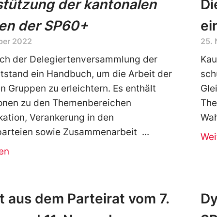
stützung der kantonalen
Di
en der SP60+
ei
ber 2022
25.
ch der Delegiertenversammlung der
Kau
stand ein Handbuch, um die Arbeit der
sch
n Gruppen zu erleichtern. Es enthält
Gle
ionen zu den Themenbereichen
The
ation, Verankerung in den
Wah
parteien sowie Zusammenarbeit
Wei
en
t aus dem Parteirat vom 7.
Dy