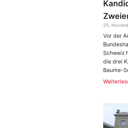
Kandid
Zweier
25. Novem
Vor der A
Bundeshau
Schweiz h
die drei 
Baume-Sc
Weiterles