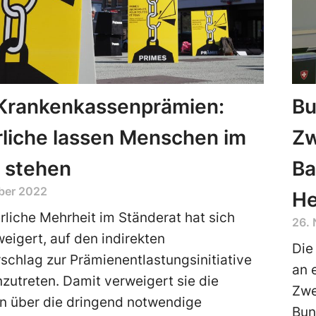
Krankenkassenprämien:
Bu
liche lassen Menschen im
Zw
 stehen
Ba
ber 2022
He
rliche Mehrheit im Ständerat hat sich
26.
eigert, auf den indirekten
Die
chlag zur Prämienentlastungsinitiative
an 
nzutreten. Damit verweigert sie die
Zwe
n über die dringend notwendige
Bun