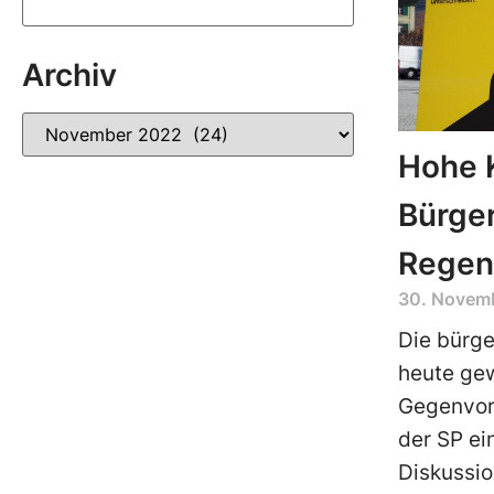
Archiv
Hohe 
Bürger
Regen
30. Novem
Die bürge
heute gew
Gegenvors
der SP ei
Diskussio