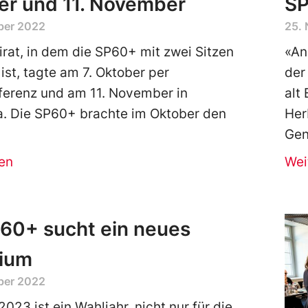
er und 11. November
S
ber 2022
25.
irat, in dem die SP60+ mit zwei Sitzen
«An
 ist, tagte am 7. Oktober per
der
ferenz und am 11. November in
alt
a. Die SP60+ brachte im Oktober den
Her
Gen
en
Wei
60+ sucht ein neues
dium
ber 2022
023 ist ein Wahljahr, nicht nur für die