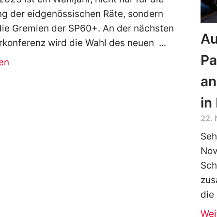
g der eidgenössischen Räte, sondern
die Gremien der SP60+. An der nächsten
Au
rkonferenz wird die Wahl des neuen
Pa
en
an
in
22.
Seh
Nov
Sch
zus
die
Wei