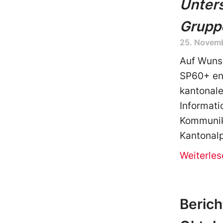
Unter
Grupp
25. Novem
Auf Wuns
SP60+ ent
kantonale
Informat
Kommunik
Kantonal
Weiterles
Berich