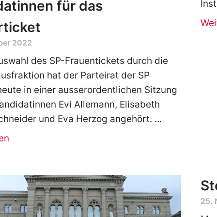
atinnen für das
Ins
Wei
ticket
ber 2022
uswahl des SP-Frauentickets durch die
sfraktion hat der Parteirat der SP
eute in einer ausserordentlichen Sitzung
Kandidatinnen Evi Allemann, Elisabeth
hneider und Eva Herzog angehört.
en
St
25.