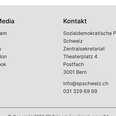
Media
Kontakt
ram
Sozialdemokratische P
Schweiz
y
Zentralsekretariat
don
Theaterplatz 4
ook
Postfach
3001 Bern
info@spschweiz.ch
031 329 69 69