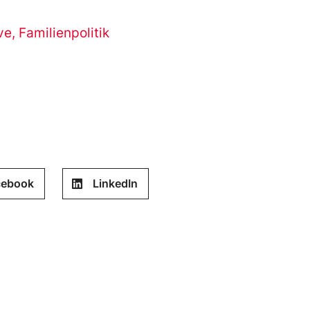
ve
,
Familienpolitik
cebook
LinkedIn