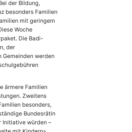
ei der Bildung,
z besonders Familien
Familien mit geringem
 Diese Woche
paket. Die Badi-
n, der
ren Gemeinden werden
kschulgebühren
de ärmere Familien
astungen. Zweitens
amilien besonders,
uständige Bundesrätin
 Initiative würden –
lte mit Kindern».