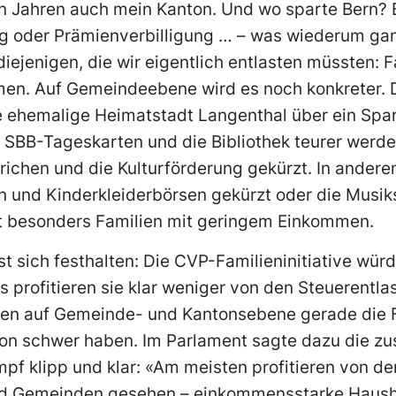
en Jahren auch mein Kanton. Und wo sparte Bern? B
 oder Prämienverbilligung … – was wiederum gan
diejenigen, die wir eigentlich entlasten müssten: 
en. Auf Gemeindeebene wird es noch konkreter.
e ehemalige Heimatstadt Langenthal über ein Spar
n, SBB-Tageskarten und die Bibliothek teurer werde
richen und die Kulturförderung gekürzt. In ande
n und Kinderkleiderbörsen gekürzt oder die Musi
ifft besonders Familien mit geringem Einkommen.
 sich festhalten: Die CVP-Familieninitiative wür
ns profitieren sie klar weniger von den Steuerentl
en auf Gemeinde- und Kantonsebene gerade die F
chon schwer haben. Im Parlament sagte dazu die z
f klipp und klar: «Am meisten profitieren von der
nd Gemeinden gesehen – einkommensstarke Hausha