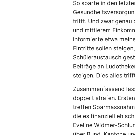
So sparte in den letzt
Gesundheitsversorgung
trifft. Und zwar genau 
und mittlerem Einkomm
informierte etwa mein
Eintritte sollen steige
Schüleraustausch gest
Beiträge an Ludotheke
steigen. Dies alles tr
Zusammenfassend lässt
doppelt strafen. Erste
treffen Sparmassnahm
die es finanziell eh s
Eveline Widmer-Schlump
über Bund, Kantone u