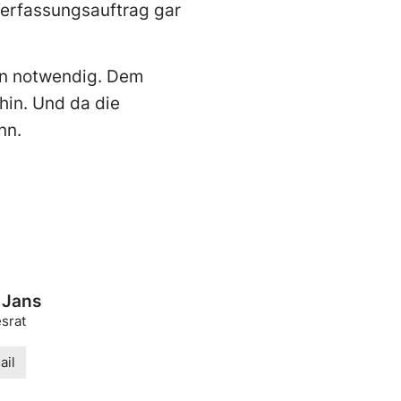
Verfassungsauftrag gar
ern notwendig. Dem
hin. Und da die
nn.
 Jans
srat
ail