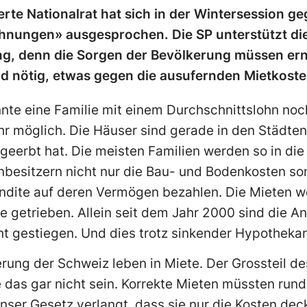
rte Nationalrat hat sich in der Wintersession geg
ungen» ausgesprochen. Die SP unterstützt die I
ng, denn die Sorgen der Bevölkerung müssen e
nd nötig, etwas gegen die ausufernden Mietkost
nte eine Familie mit einem Durchschnittslohn noc
hr möglich. Die Häuser sind gerade in den Städten
 geerbt hat. Die meisten Familien werden so in d
besitzern nicht nur die Bau- und Bodenkosten so
endite auf deren Vermögen bezahlen. Die Mieten w
e getrieben. Allein seit dem Jahr 2000 sind die 
t gestiegen. Und dies trotz sinkender Hypothekar
rung der Schweiz leben in Miete. Der Grossteil des
 das gar nicht sein. Korrekte Mieten müssten rund 
 Unser Gesetz verlangt, dass sie nur die Kosten dec