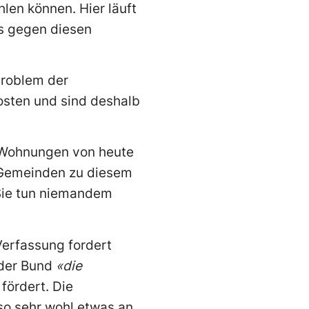
hlen können. Hier läuft
as gegen diesen
roblem der
Kosten und sind deshalb
n Wohnungen von heute
 Gemeinden zu diesem
 Sie tun niemandem
 Verfassung fordert
 der Bund
«die
fördert. Die
so sehr wohl etwas an.