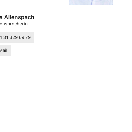
a Allenspach
ensprecherin
1 31 329 69 79
Mail