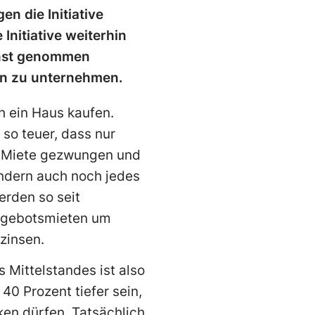
en die Initiative
nitiative weiterhin
rnst genommen
en zu unternehmen.
h ein Haus kaufen.
 so teuer, dass nur
ie Miete gezwungen und
ndern auch noch jedes
erden so seit
Angebotsmieten um
zinsen.
 Mittelstandes ist also
40 Prozent tiefer sein,
ken dürfen. Tatsächlich