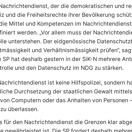
Nachrichtendienst, der die demokratischen und re
z und die Freiheitsrechte ihrer Bevölkerung schü
die Mittel und Kompetenzen im Nachrichtendiens
iniert werden. „Vor allem muss der Nachrichtendi
lle unterstehen. Der eidgenössische Datenschutzb
ässigkeit und Verhältnismässigkeit prüfen“, sagt
ie SP hat deshalb gestern in der SiK-N mehrere An
trolle und den Datenschutz im NDG zu stärken.
n Nachrichtendienst ist keine Hilfspolizei, sondern h
eiliche Durchsetzung der staatlichen Gewalt mit
 von Computern oder das Anhalten von Personen – 
zu überlassen.
ass für den Nachrichtendienst die Grenzen klar abg
e gewährleistet ist. Die SP fordert deshalb mehre