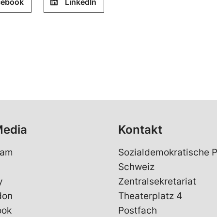
cebook
LinkedIn
Media
Kontakt
ram
Sozialdemokratische P
Schweiz
y
Zentralsekretariat
don
Theaterplatz 4
ook
Postfach