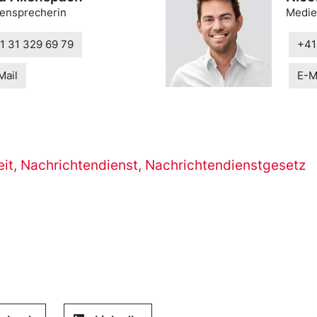
ensprecherin
Medie
1 31 329 69 79
+41
Mail
E-M
eit
,
Nachrichtendienst
,
Nachrichtendienstgesetz