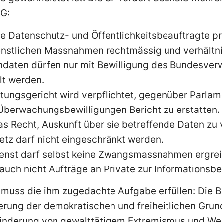
G:
e Datenschutz- und Öffentlichkeitsbeauftragte pr
enstlichen Massnahmen rechtmässig und verhältni
ndaten dürfen nur mit Bewilligung des Bundesverw
lt werden.
ungsgericht wird verpflichtet, gegenüber Parlame
n Überwachungsbewilligungen Bericht zu erstatten.
as Recht, Auskunft über sie betreffende Daten zu
etz darf nicht eingeschränkt werden.
enst darf selbst keine Zwangsmassnahmen ergrei
uch nicht Aufträge an Private zur Informationsbe
 muss die ihm zugedachte Aufgabe erfüllen: Die 
herung der demokratischen und freiheitlichen Gru
hinderung von gewalttätigem Extremismus und Wei