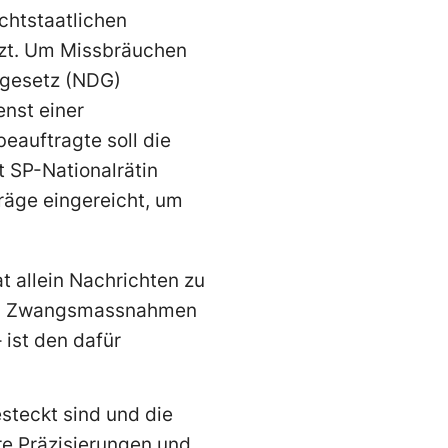
chtstaatlichen
tzt. Um Missbräuchen
tgesetz (NDG)
enst einer
eauftragte soll die
 SP-Nationalrätin
träge eingereicht, um
at allein Nachrichten zu
tels Zwangsmassnahmen
ist den dafür
esteckt sind und die
re Präzisierungen und