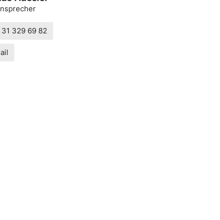
nsprecher
 31 329 69 82
ail