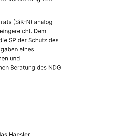
lrats (SiK-N) analog
eingereicht. Dem
 die SP der Schutz des
ufgaben eines
chen und
schen Beratung des NDG
las Haesler