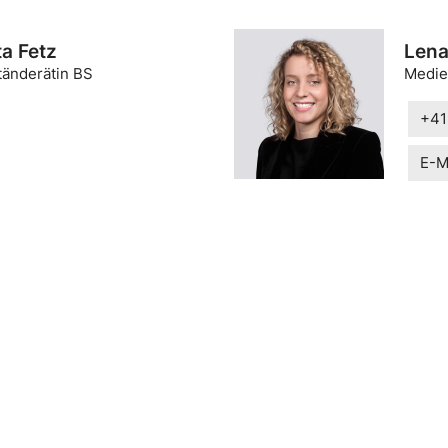
ta Fetz
Lena
tänderätin BS
Medie
+41
E-M