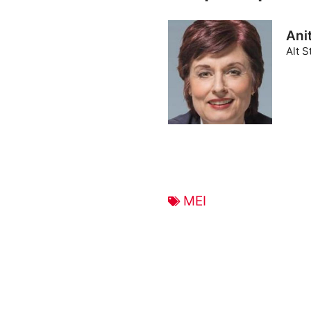
Ani
Alt S
MEI