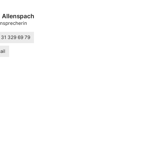
 Allenspach
nsprecherin
 31 329 69 79
ail