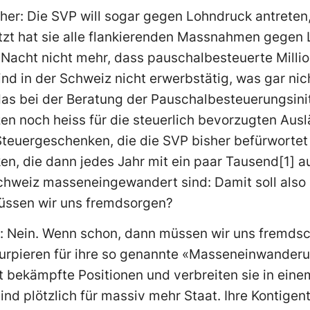
her: Die SVP will sogar gegen Lohndruck antreten,
etzt hat sie alle flankierenden Massnahmen gege
 Nacht nicht mehr, dass pauschalbesteuerte Millio
d in der Schweiz nicht erwerbstätig, was gar nic
s bei der Beratung der Pauschalbesteuerungsiniti
n noch heiss für die steuerlich bevorzugten Ausl
 Steuergeschenken, die die SVP bisher befürwortet
n, die dann jedes Jahr mit ein paar Tausend[1] a
Schweiz masseneingewandert sind: Damit soll also 
Müssen wir uns fremdsorgen?
ch: Nein. Wenn schon, dann müssen wir uns fremd
rpieren für ihre so genannte «Masseneinwanderung
bekämpfte Positionen und verbreiten sie in einem
nd plötzlich für massiv mehr Staat. Ihre Kontigent