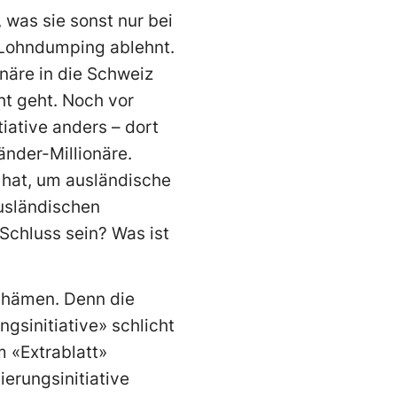
 was sie sonst nur bei
n Lohndumping ablehnt.
näre in die Schweiz
ht geht. Noch vor
ative anders – dort
änder-Millionäre.
 hat, um ausländische
usländischen
Schluss sein? Was ist
schämen. Denn die
sinitiative» schlicht
 «Extrablatt»
ierungsinitiative