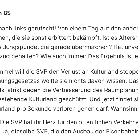
n BS
nach links gerutscht! Von einem Tag auf den anderen
en, die sie sonst erbittert bekämpft. Ist es Altersr
s Jungspunde, die gerade übermarchen? Hat unve
ug gehalten? Wie auch immer: Das Ergebnis ist er
mel will die SVP den Verlust an Kulturland stopp
ngsgesetzes wollte sie nichts davon wissen. Das 
ls strikt gegen die Verbesserung des Raumplanu
stehende Kulturland geschützt. Und jetzt findet s
turland pro Sekunde verloren gehen darf. Wahnsinn
ie SVP hat ihr Herz für den öffentlichen Verkehr
 Ja, dieselbe SVP, die den Ausbau der Eisenbahnin