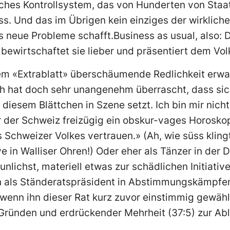
sches Kontrollsystem, das von Hunderten von Staa
ss. Und das im Übrigen kein einziges der wirkliche
 neue Probleme schafft.Business as usual, also: D
bewirtschaftet sie lieber und präsentiert dem Vo
sem «Extrablatt» überschäumende Redlichkeit erwa
ch hat doch sehr unangenehm überrascht, dass sic
diesem Blättchen in Szene setzt. Ich bin mir nicht
r der Schweiz freizügig ein obskur-vages Horoskop 
es Schweizer Volkes vertrauen.» (Ah, wie süss klin
 in Walliser Ohren!) Oder eher als Tänzer in der Di
nlichst, materiell etwas zur schädlichen Initiativ
 als Ständeratspräsident in Abstimmungskämpfen 
wenn ihn dieser Rat kurz zuvor einstimmig gewählt
n Gründen und erdrückender Mehrheit (37:5) zur A