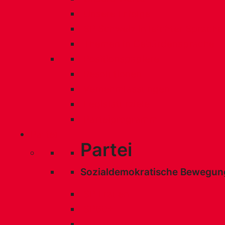
Unsere Erfolge
SP Schweiz in leichter Sprache
Themen in Gebärdensprache
Positionspapiere
Resolutionen
Vernehmlassungen
Legislaturziele
Parteiprogramm
Partei
Partei
Sozialdemokratische Bewegun
SP Frauen
SP60+
SP Migrant:innen