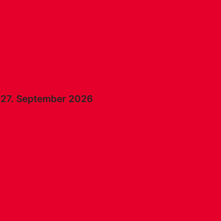
t)
27. September 2026
ve
ive
ndestlohn-Stopp