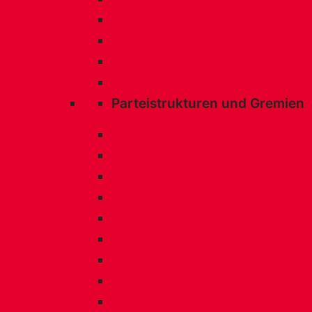
SP queer
JUSO
SP International
Internationalismus
Parteistrukturen und Gremien
Präsidium der SP Schweiz
Parteitag
Parteirat
Themenkommissionen
Foren
Statuten
Jahresbericht 2023
Jahresbericht 2024
Jahresbericht 2025