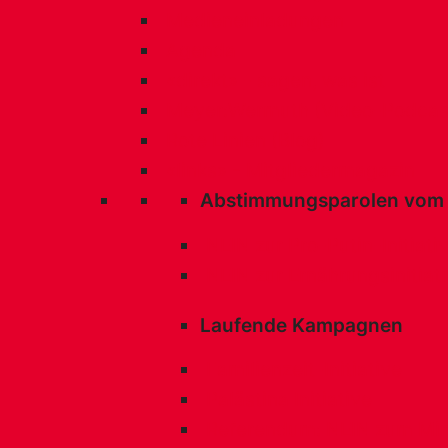
Medieneinladungen
Agenda
«direkt» - sagen, was ist
Meyer:Wermuth (Video-Podcas
Rote Linien (Blog)
«links» - Mitgliedermagazin
Abstimmungsparolen vom 
NEIN zur Pro-Putin-Initiati
NEIN
zur Ernährungsinitiat
Laufende Kampagnen
Familienzeit-Initiative
Palästina Initiative
Referendum: NEIN zum Mi