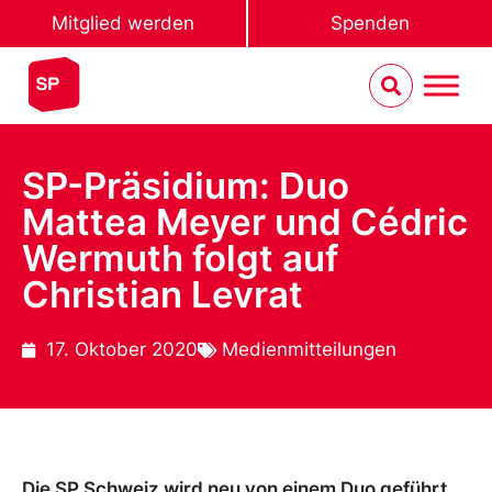
Mitglied werden
Spenden
SP-Präsidium: Duo
Mattea Meyer und Cédric
Wermuth folgt auf
Christian Levrat
17. Oktober 2020
Medienmitteilungen
Die SP Schweiz wird neu von einem Duo geführt.