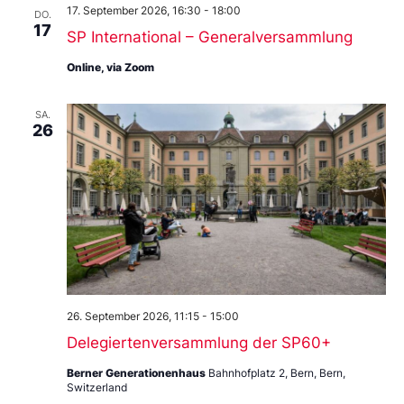
17. September 2026, 16:30
-
18:00
DO.
17
SP International – Generalversammlung
Online, via Zoom
SA.
26
26. September 2026, 11:15
-
15:00
Delegiertenversammlung der SP60+
Berner Generationenhaus
Bahnhofplatz 2, Bern, Bern,
Switzerland