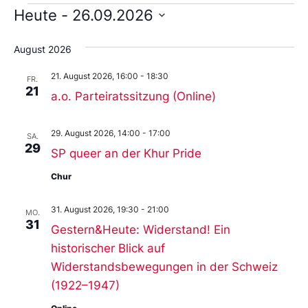
An
Nav
Heute
 - 
26.09.2026
Na
Datum
wählen.
August 2026
21. August 2026, 16:00
-
18:30
FR.
21
a.o. Parteiratssitzung (Online)
29. August 2026, 14:00
-
17:00
SA.
29
SP queer an der Khur Pride
Chur
31. August 2026, 19:30
-
21:00
MO.
31
Gestern&Heute: Widerstand! Ein
historischer Blick auf
Widerstandsbewegungen in der Schweiz
(1922–1947)