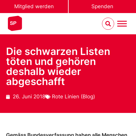
Mitglied werden
Spenden
Die schwarzen Listen
töten und gehören
deshalb wieder
abgeschafft
26. Juni 2018
Rote Linien (Blog)
Gemäss Bundesverfassung haben alle Menschen