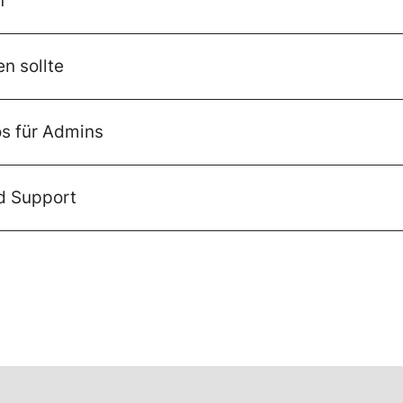
n
n sollte
os für Admins
nd Support